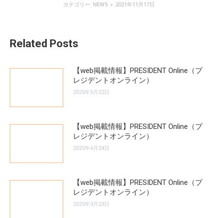
カテゴリー:
NEWS
2021年11月17日
Related Posts
【web掲載情報】PRESIDENT Online（プ
レジデントオンライン）
2025年5月22日
【web掲載情報】PRESIDENT Online（プ
レジデントオンライン）
2025年4月24日
【web掲載情報】PRESIDENT Online（プ
レジデントオンライン）
2025年3月23日